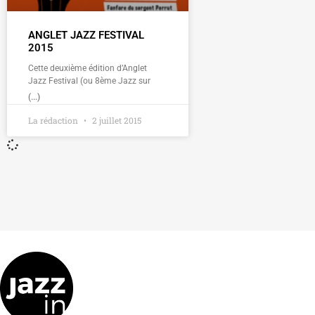
ANGLET JAZZ FESTIVAL
2015
Cette deuxième édition d’Anglet
Jazz Festival (ou 8ème Jazz sur
(...)
La rédaction
2 juillet 2015