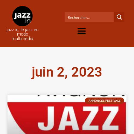
jazz in, le jazz en
mode
multimédia
juin 2, 2023
ANNONCES FESTIVALS