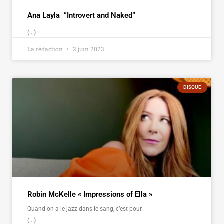
Ana Layla “Introvert and Naked”
(...)
La rédaction
2 juin 2023
DISQUE
Robin McKelle « Impressions of Ella »
Quand on a le jazz dans le sang, c’est pour
(...)