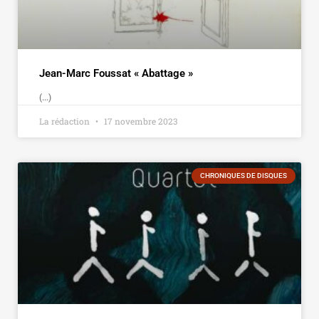
Jean-Marc Foussat « Abattage »
(...)
La rédaction
17 novembre 2023
CHRONIQUES DE DISQUES