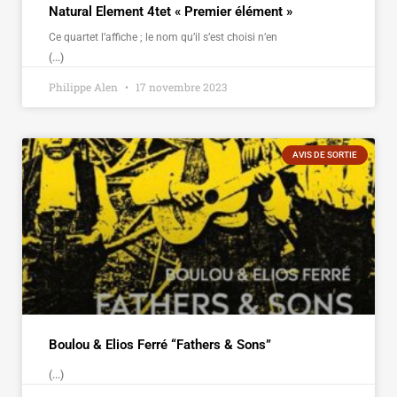
Natural Element 4tet « Premier élément »
Ce quartet l’affiche ; le nom qu’il s’est choisi n’en
(...)
Philippe Alen
17 novembre 2023
AVIS DE SORTIE
Boulou & Elios Ferré “Fathers & Sons”
(...)