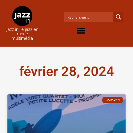
jazz in, le jazz en
mode
multimédia
février 28, 2024
CARAVAN