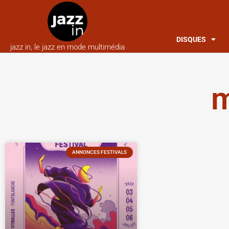
DISQUES
jazz in, le jazz en mode multimédia
m
ANNONCES FESTIVALS