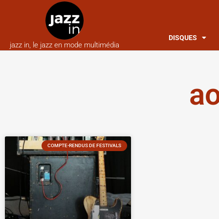
DISQUES
jazz in, le jazz en mode multimédia
ao
COMPTE-RENDUS DE FESTIVALS