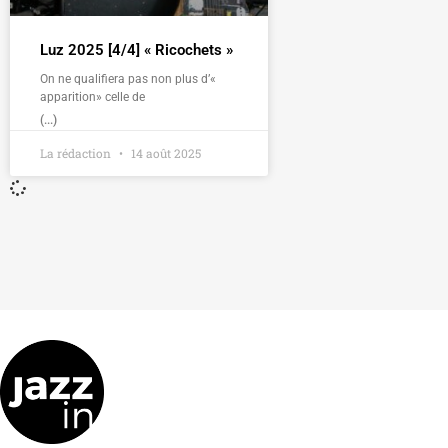
Luz 2025 [4/4] « Ricochets »
On ne qualifiera pas non plus d’«
apparition» celle de
(...)
La rédaction
14 août 2025