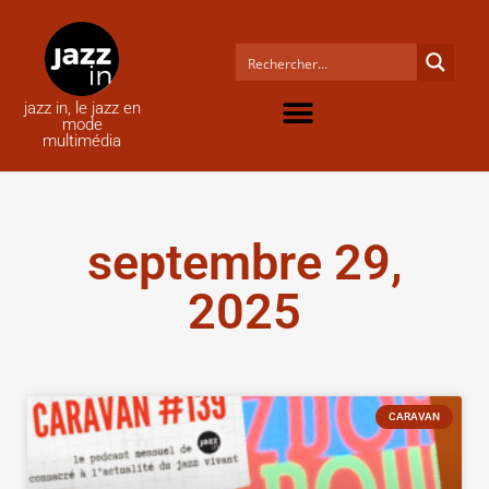
jazz in, le jazz en
mode
multimédia
septembre 29,
2025
CARAVAN