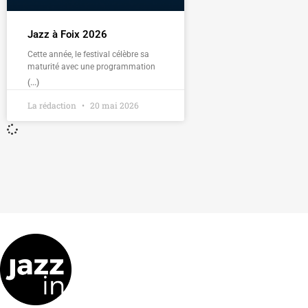
Jazz à Foix 2026
Cette année, le festival célèbre sa
maturité avec une programmation
(...)
La rédaction
20 mai 2026