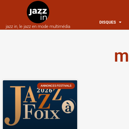
DISQUES
jazz in, le jazz en mode multimédia
m
ANNONCES FESTIVALS