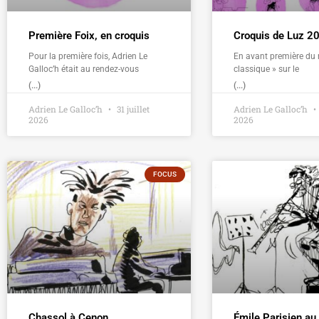
Première Foix, en croquis
Croquis de Luz 2
Pour la première fois, Adrien Le
En avant première du 
Galloc’h était au rendez-vous
classique » sur le
(...)
(...)
Adrien Le Galloc’h
31 juillet
Adrien Le Galloc’h
2026
2026
FOCUS
Chassol à Cenon
Émile Parisien au