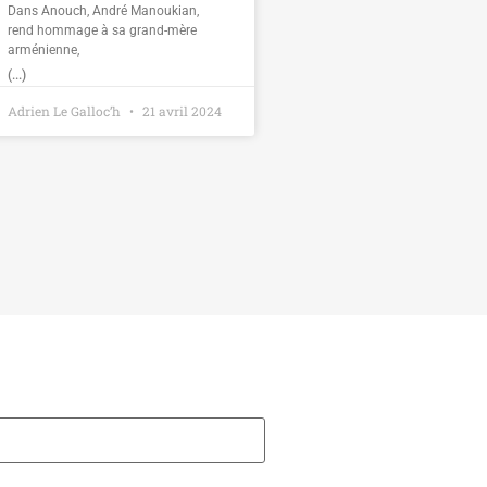
Dans Anouch, André Manoukian,
rend hommage à sa grand-mère
arménienne,
(...)
Adrien Le Galloc’h
21 avril 2024