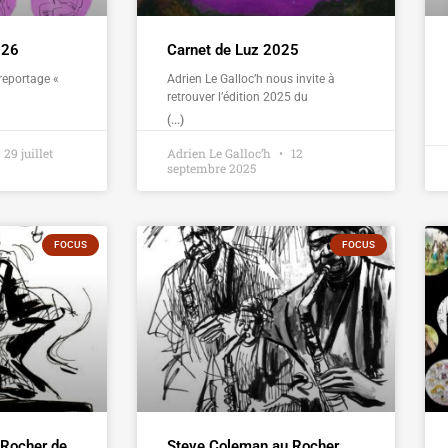
026
Carnet de Luz 2025
reportage «
Adrien Le Galloc’h nous invite à
retrouver l’édition 2025 du
(...)
29 juillet
Adrien Le Galloc’h
12
septembre 2025
FOCUS
FOCUS
 Rocher de
Steve Coleman au Rocher