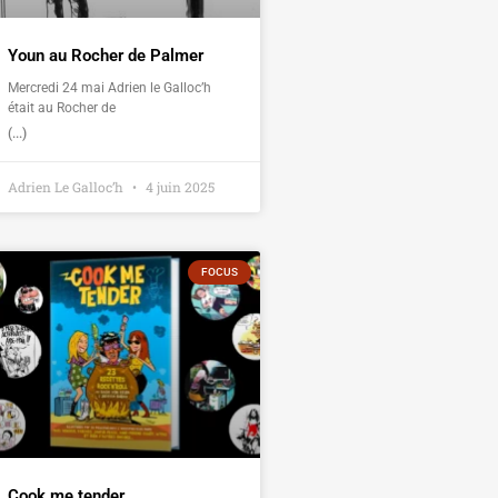
Youn au Rocher de Palmer
Mercredi 24 mai Adrien le Galloc’h
était au Rocher de
(...)
Adrien Le Galloc’h
4 juin 2025
FOCUS
Cook me tender