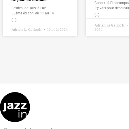
Concert à l’Impromptu
Festival de Jazz à Luz,
J’y vais pour découvri
33ème édition, du 11 au 14
(...)
(...)
Adrien Le Galloc’h
Adrien Le Galloc’h
10 août 2024
2024