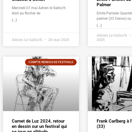
Palmer
Mercredi 07 mai Adrien le Galloc’h
était au Rocher de
Emile Parisien Quarte
palmer (33 Cenon) vu
(...)
(...)
Adrien Le Galloc’h
Adrien Le Galloc’h
28 mai 2025
2025
COMPTE-RENDUS DE FESTIVALS
Carnet de Luz 2024, retour
Frank Carlberg à 
en dessin sur un festival qui
(33)
se joue en altitude