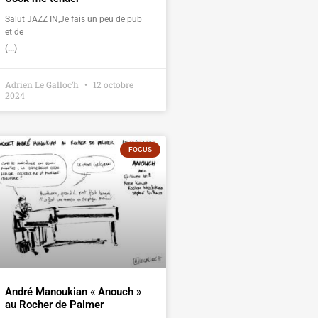
Salut JAZZ IN,Je fais un peu de pub
et de
(...)
Adrien Le Galloc’h
12 octobre
2024
FOCUS
André Manoukian « Anouch »
au Rocher de Palmer