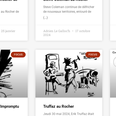
Steve Coleman continue de défricher
t au Rocher de
de nouveaux territoires, entouré de
(...)
25 janvier
Adrien Le Galloc’h
17 octobre
2024
FOCUS
FOCUS
l’Impromptu
Truffaz au Rocher
Jeudi 30 mai 2024, Erik Truffaz était