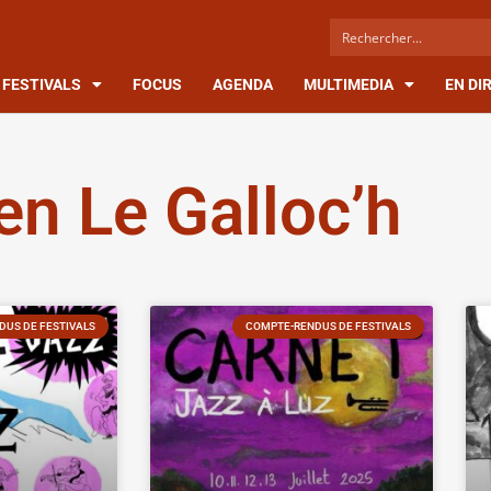
FESTIVALS
FOCUS
AGENDA
MULTIMEDIA
EN DI
en Le Galloc’h
US DE FESTIVALS
COMPTE-RENDUS DE FESTIVALS