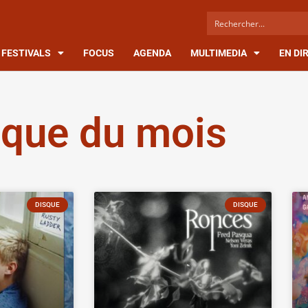
FESTIVALS
FOCUS
AGENDA
MULTIMEDIA
EN DI
sque du mois
DISQUE
DISQUE