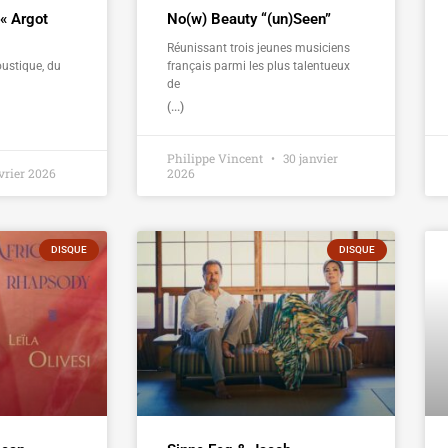
 « Argot
No(w) Beauty “(un)Seen”
Réunissant trois jeunes musiciens
ustique, du
français parmi les plus talentueux
de
(...)
Philippe Vincent
30 janvier
vrier 2026
2026
DISQUE
DISQUE