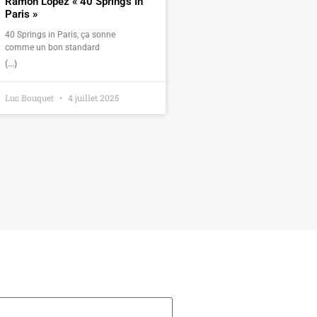
Ramon Lopez « 40 Springs In
Paris »
40 Springs in Paris, ça sonne
comme un bon standard
(...)
Luc Bouquet
4 juillet 2025