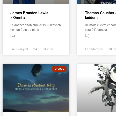
James Brandon Lewis
Thomas Gaucher 
« Omni »
ladder »
Le dodécaphonisme d’OMNI n’est en
Ce mois-ci c’est encore
rien un frein au plaisir
sera à l’honneur
(...)
(...)
Luc Bouquet
24 juillet 2026
La rédaction
30 ju
DISQUE