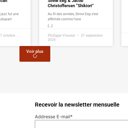
ican
Sinne Eeg & Jacob
Christoffersen “Shikiori”
jazz fut une
Au fil des années, Sinne Eeg s’est
 plupart
affirmée comme l’une
(...)
7 octobre
Philippe Vincent
27 septembre
2025
Voir plus
Recevoir la newsletter mensuelle
Addresse E-mail*