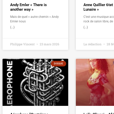
Andy Emler « There is
Anne Quillier 6tet
another way »
Lunaire »
Mais de quel « autre chemin » Andy
C’est une musique aco
Emler nous
rock de salon libre, de
(...)
(...)
Philippe Vincent
23 mars 2026
La rédaction
28 fé
DISQUE