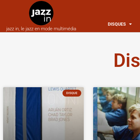
DISQUES
jazz in, le jazz en mode multimédia
Di
DISQUE