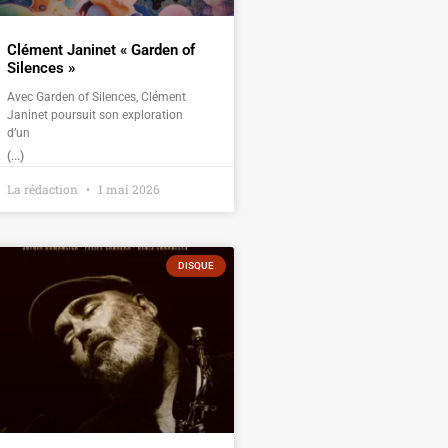
Clément Janinet « Garden of
Silences »
Avec Garden of Silences, Clément
Janinet poursuit son exploration
d’un
(...)
La rédaction
1 mai 2026
DISQUE