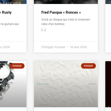
« Rusty
Fred Pasqua « Ronces »
Voilà un disque qui n’est ni vraiment
 la guitare qui
celui d’un batteur,
(...)
in 2026
Philippe Vincent
15 mai 2026
DISQUE
DISQUE