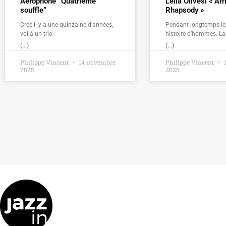
Aérophone “Quatrième
Leïla Olivesi « Afr
souffle”
Rhapsody »
Créé il y a une quinzaine d’années,
Pendant longtemps le 
voilà un trio
histoire d’hommes. La
(...)
(...)
Philippe Vincent
14 novembre
Philippe Vincent
1
2025
2025