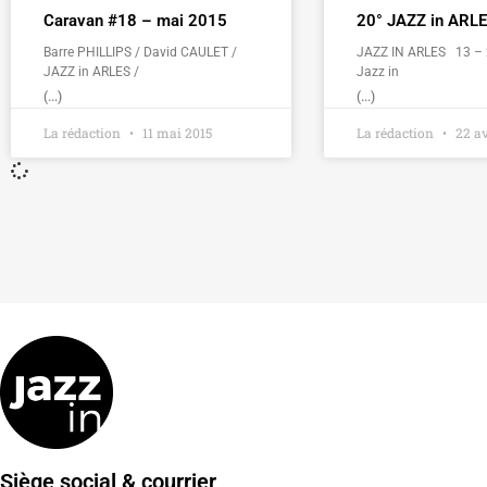
Caravan #18 – mai 2015
20° JAZZ in ARL
Barre PHILLIPS / David CAULET /
JAZZ IN ARLES 13 – 
JAZZ in ARLES /
Jazz in
(...)
(...)
La rédaction
11 mai 2015
La rédaction
22 av
Siège social & courrier