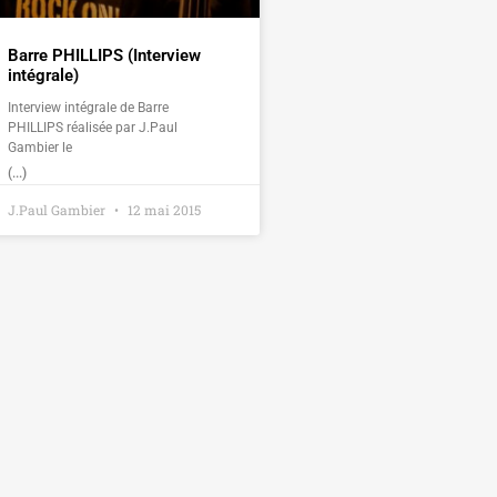
Barre PHILLIPS (Interview
intégrale)
Interview intégrale de Barre
PHILLIPS réalisée par J.Paul
Gambier le
(...)
J.Paul Gambier
12 mai 2015