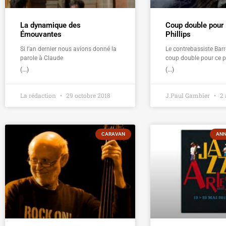
La dynamique des
Coup double pour 
Émouvantes
Phillips
Si l’an dernier nous avions donné la
Le contrebassiste Barre
parole à Claude
coup double pour ce p
(...)
(...)
La rédaction
29 octobre 2018
J.Paul Gambier
2 
CARAVAN
ANN