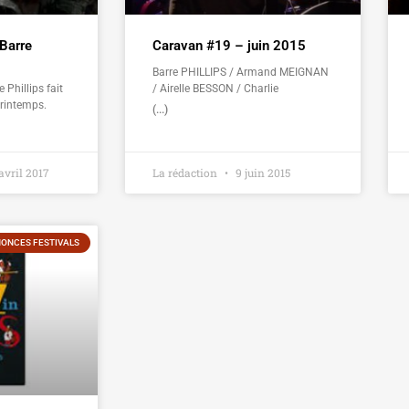
Barre
Caravan #19 – juin 2015
Barre PHILLIPS / Armand MEIGNAN
 Phillips fait
/ Airelle BESSON / Charlie
rintemps.
(...)
avril 2017
La rédaction
9 juin 2015
ONCES FESTIVALS