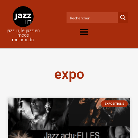
jazz in, le jazz en
mode
multimédia
expo
EXPOSITIONS