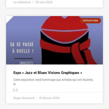
La rédaction
30 mai 2024
EXPOSITIONS
Expo « Jazz et Blues Visions Graphiques »
Cette exposition rend hommage aux Artistes qui ont illustrés,
le
(...)
Roger Bertrand
19 février 2024