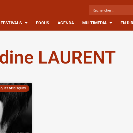
FESTIVALS
FOCUS
AGENDA
MULTIMEDIA
EN DI
ldine LAURENT
QUES DE DISQUES