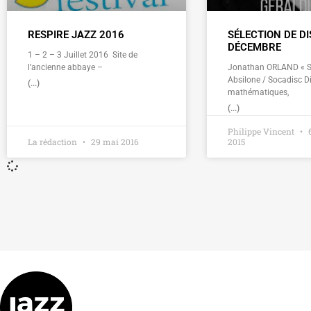
RESPIRE JAZZ 2016
SÉLECTION DE D
DÉCEMBRE
1 – 2 – 3 Juillet 2016 Site de
l’ancienne abbaye –
Jonathan ORLAND « Sm
Absilone / Socadisc D
(...)
mathématiques,
(...)
Philippe Vincent
6
La rédaction
29 mai 2016
2015