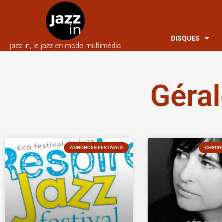
DISQUES
jazz in, le jazz en mode multimédia
Géra
ANNONCES FESTIVALS
CHRONI