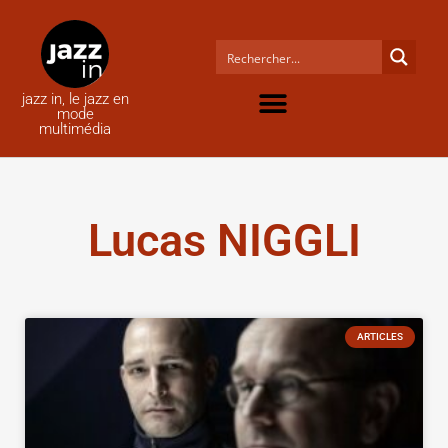
jazz in, le jazz en
mode
multimédia
Lucas NIGGLI
ARTICLES