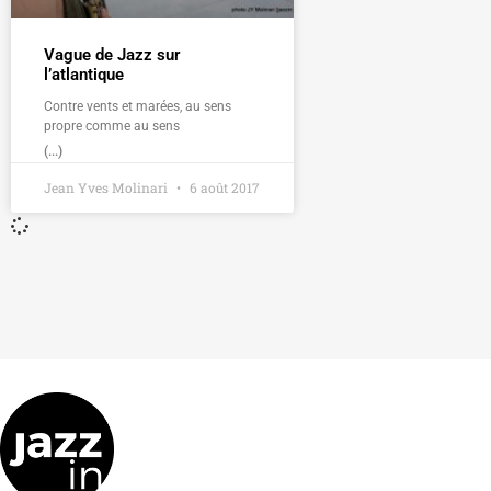
Vague de Jazz sur
l’atlantique
Contre vents et marées, au sens
propre comme au sens
(...)
Jean Yves Molinari
6 août 2017