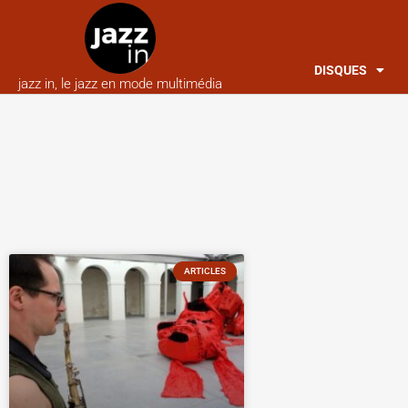
DISQUES
jazz in, le jazz en mode multimédia
ARTICLES