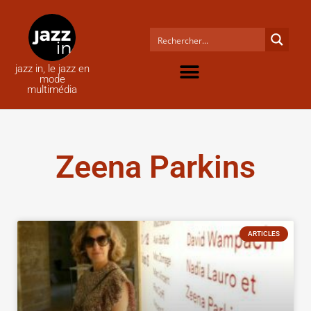
jazz in, le jazz en
mode
multimédia
Zeena Parkins
ARTICLES