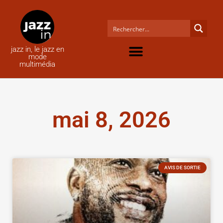
jazz in, le jazz en
mode
multimédia
mai 8, 2026
AVIS DE SORTIE