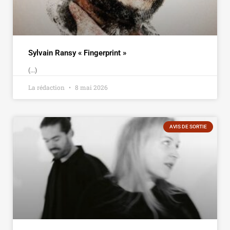
Sylvain Ransy « Fingerprint »
(...)
La rédaction
8 mai 2026
AVIS DE SORTIE