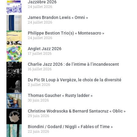
Jazzèbre 2026
24 juillet 2026
James Brandon Lewis « Omni »
24 juillet 2026
Philippe Bestion Trio(s) « Montesacro »
24 juillet 2026
Anglet Jazz 2026
17 juillet 2026
Charlie Jazz 2026 : de l’intime à l’incandescent
16 juillet 2026
Du Pic St Loup à Vergèze, le choix de la diversité
2 juillet 2026
Thomas Gaucher « Rusty ladder »
30 juin 2026
Christine Wodrascka & Bernard Santacruz « Oblic »
29 juin 2026
Biondini / Godard / Niggli « Fables of Time »
22 juin 2026