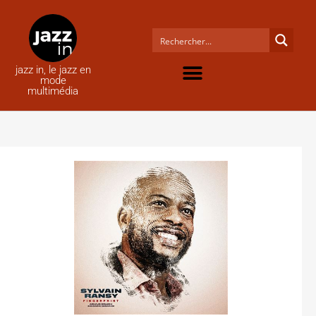
jazz in, le jazz en
mode
multimédia