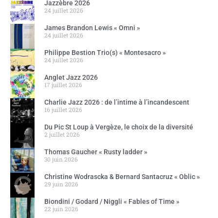
Jazzèbre 2026
24 juillet 2026
James Brandon Lewis « Omni »
24 juillet 2026
Philippe Bestion Trio(s) « Montesacro »
24 juillet 2026
Anglet Jazz 2026
17 juillet 2026
Charlie Jazz 2026 : de l’intime à l’incandescent
16 juillet 2026
Du Pic St Loup à Vergèze, le choix de la diversité
2 juillet 2026
Thomas Gaucher « Rusty ladder »
30 juin 2026
Christine Wodrascka & Bernard Santacruz « Oblic »
29 juin 2026
Biondini / Godard / Niggli « Fables of Time »
22 juin 2026