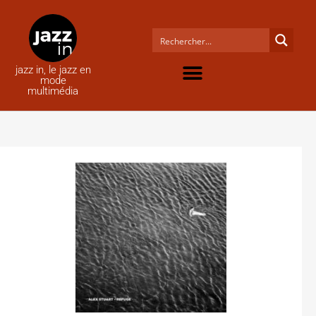
jazz in, le jazz en
mode
multimédia