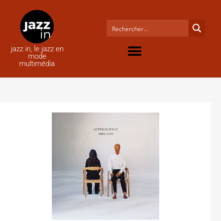
jazz in, le jazz en
mode
multimédia