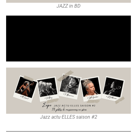
JAZZ in BD
Jazz actu·ELLES saison #2