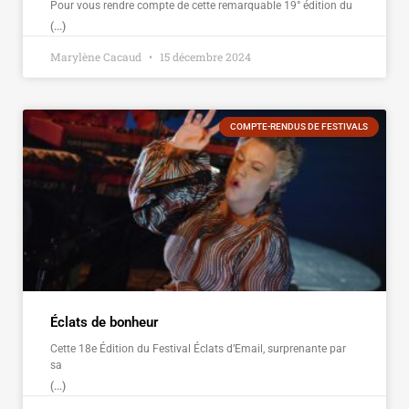
Pour vous rendre compte de cette remarquable 19° édition du
(...)
Marylène Cacaud
15 décembre 2024
COMPTE-RENDUS DE FESTIVALS
Éclats de bonheur
Cette 18e Édition du Festival Éclats d’Email, surprenante par
sa
(...)