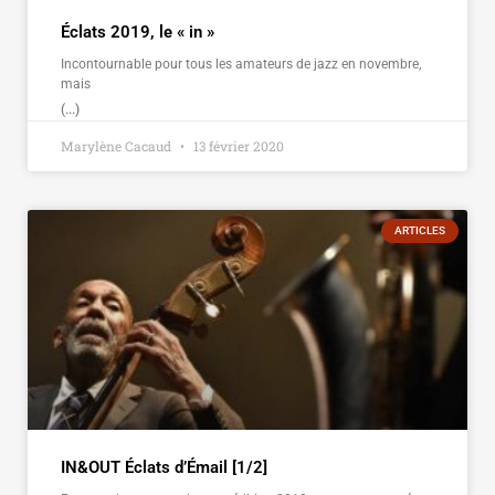
Éclats 2019, le « in »
Incontournable pour tous les amateurs de jazz en novembre,
mais
(...)
Marylène Cacaud
13 février 2020
ARTICLES
IN&OUT Éclats d’Émail [1/2]