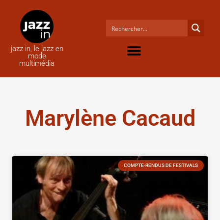
jazz in, le jazz en
mode
multimédia
Marylène Cacaud
COMPTE-RENDUS DE FESTIVALS