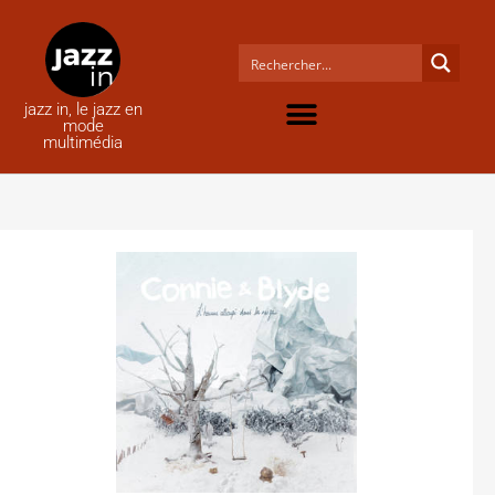
jazz in, le jazz en
mode
multimédia