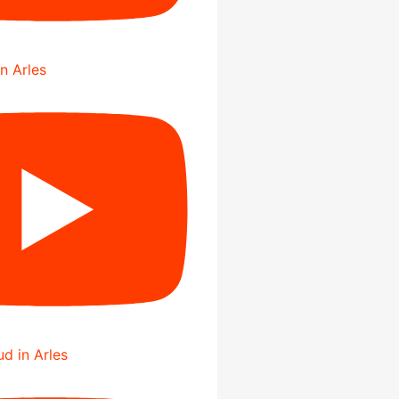
in Arles
d in Arles