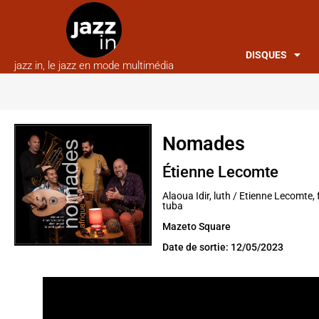
DISQUES
jazz in, le jazz en mode multimédia
Nomades
Étienne Lecomte
Alaoua Idir, luth / Etienne Lecomte, 
tuba
Mazeto Square
Date de sortie: 12/05/2023