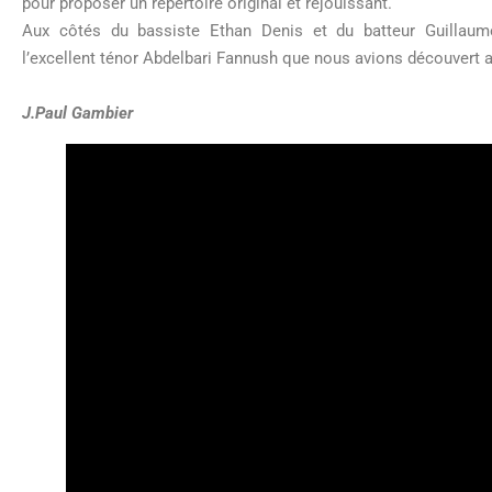
pour proposer un répertoire original et réjouissant.
Aux côtés du bassiste Ethan Denis et du batteur Guillaume
l’excellent ténor Abdelbari Fannush que nous avions découvert a
J.Paul Gambier