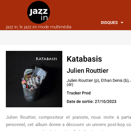
DISQUES
jazz in, le jazz en mode multimédia
Katabasis
Julien Routtier
Julien Routtier (p), Ethan Denis (b)
(dr)
Trucker Prod
Date de sortie: 27/10/2023
Julien Routtier, compositeur et pianiste, nous invite à parta
personnel, cet album donne a découvrir un univers post-bop o