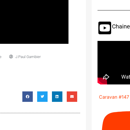
Chaine
e
J.Paul Gambier
Caravan #147