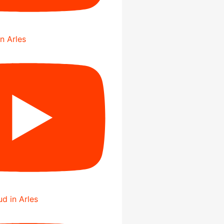
in Arles
d in Arles