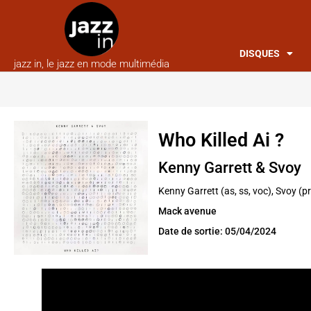
DISQUES
jazz in, le jazz en mode multimédia
Who Killed Ai ?
Kenny Garrett & Svoy
Kenny Garrett (as, ss, voc), Svoy (pr
Mack avenue
Date de sortie: 05/04/2024