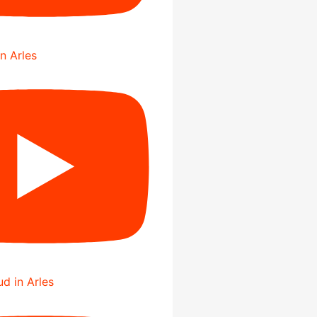
in Arles
d in Arles