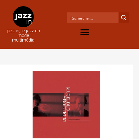
jazz in, le jazz en
mode
multimédia