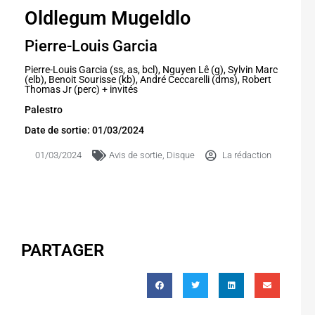
Oldlegum Mugeldlo
Pierre-Louis Garcia
Pierre-Louis Garcia (ss, as, bcl), Nguyen Lê (g), Sylvin Marc
(elb), Benoit Sourisse (kb), André Ceccarelli (dms), Robert
Thomas Jr (perc) + invités
Palestro
Date de sortie: 01/03/2024
01/03/2024
Avis de sortie
,
Disque
La rédaction
PARTAGER