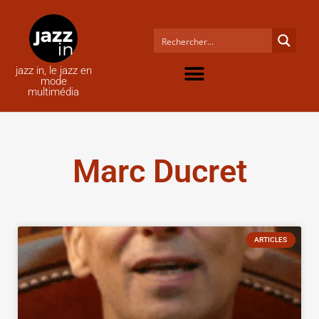
jazz in, le jazz en
mode
multimédia
Marc Ducret
ARTICLES