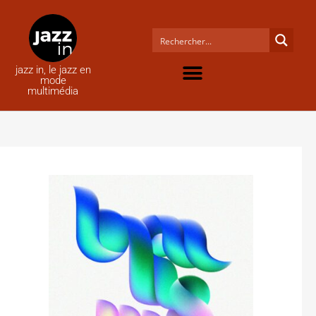
jazz in, le jazz en
mode
multimédia