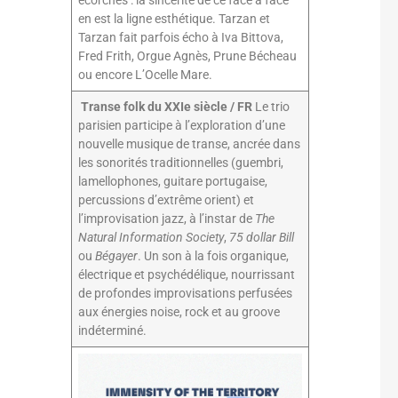
écorchés : la sincérité de ce face à face
en est la ligne esthétique. Tarzan et
Tarzan fait parfois écho à Iva Bittova,
Fred Frith, Orgue Agnès, Prune Bécheau
ou encore L’Ocelle Mare.
Transe folk du XXIe siècle / FR
Le trio
parisien participe à l’exploration d’une
nouvelle musique de transe, ancrée dans
les sonorités traditionnelles (guembri,
lamellophones, guitare portugaise,
percussions d’extrême orient) et
l’improvisation jazz, à l’instar de
The
Natural Information Society
,
75 dollar Bill
ou
Bégayer
. Un son à la fois organique,
électrique et psychédélique, nourrissant
de profondes improvisations perfusées
aux énergies noise, rock et au groove
indéterminé.