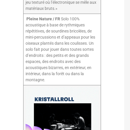
jeu texturé où l’électronique se mêle aux
matériaux bruts.»
Pleine Nature / FR
Solo 100%
acoustique à base de rythmiques
répétitives, de sourdines bricolées, de
mini-percussions et d’appeaux pour les
oiseaux plantés dans les coulisses. Un
solo fait pour jouer dans toutes sortes
d’endroits : des petits et des grands
espaces, des endroits avec des
acoustiques bizarres, en extérieur, en
intérieur, dans la forêt ou dans la
montagne.