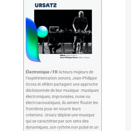
Électronique / FR
Acteurs majeurs de
l’expérimentation sonore, Jean-Philippe
Gross et eRikm partagent une approche
décloisonnée de leur musique : musiques
électroniques, improvisées, noise ou
électroacoustiques, ils aiment flouter les
frontières pour en nourrir leurs
créations. Ursatz déploie une musique
qui se caractérise par son sens des
dynamiques, son rythme non pulsé et un