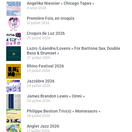
Angelika Niescier « Chicago Tapes »
8 août 2026
Première Foix, en croquis
31 juillet 2026
Croquis de Luz 2026
29 juillet 2026
Lazro /Léandre/Lovens « For Baritone Sax, Double
Bass & Drumset »
27 juillet 2026
Rhino Festival 2026
25 juillet 2026
Jazzèbre 2026
24 juillet 2026
James Brandon Lewis « Omni »
24 juillet 2026
Philippe Bestion Trio(s) « Montesacro »
24 juillet 2026
Anglet Jazz 2026
17 juillet 2026