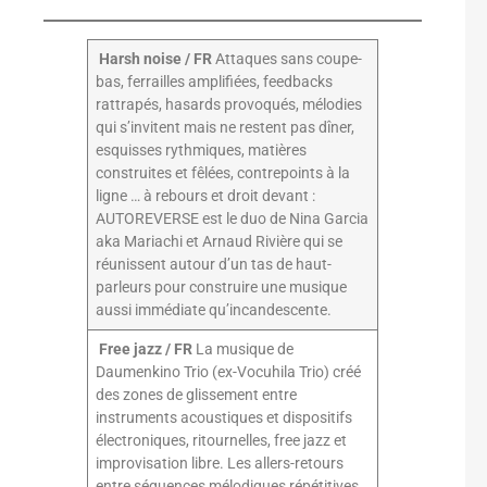
Harsh noise / FR
Attaques sans coupe-
bas, ferrailles amplifiées, feedbacks
rattrapés, hasards provoqués, mélodies
qui s’invitent mais ne restent pas dîner,
esquisses rythmiques, matières
construites et fêlées, contrepoints à la
ligne … à rebours et droit devant :
AUTOREVERSE est le duo de Nina Garcia
aka Mariachi et Arnaud Rivière qui se
réunissent autour d’un tas de haut-
parleurs pour construire une musique
aussi immédiate qu’incandescente.
Free jazz / FR
La musique de
Daumenkino Trio (ex-Vocuhila Trio) créé
des zones de glissement entre
instruments acoustiques et dispositifs
électroniques, ritournelles, free jazz et
improvisation libre. Les allers-retours
entre séquences mélodiques répétitives