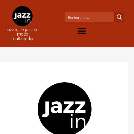
jazz in, le jazz en
mode
multimédia