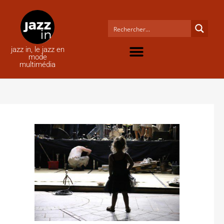
jazz in, le jazz en
mode
multimédia