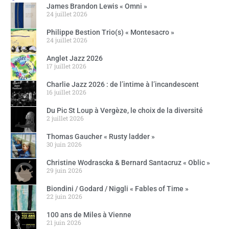
James Brandon Lewis « Omni »
24 juillet 2026
Philippe Bestion Trio(s) « Montesacro »
24 juillet 2026
Anglet Jazz 2026
17 juillet 2026
Charlie Jazz 2026 : de l’intime à l’incandescent
16 juillet 2026
Du Pic St Loup à Vergèze, le choix de la diversité
2 juillet 2026
Thomas Gaucher « Rusty ladder »
30 juin 2026
Christine Wodrascka & Bernard Santacruz « Oblic »
29 juin 2026
Biondini / Godard / Niggli « Fables of Time »
22 juin 2026
100 ans de Miles à Vienne
21 juin 2026