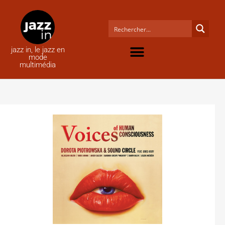
jazz in, le jazz en
mode
multimédia