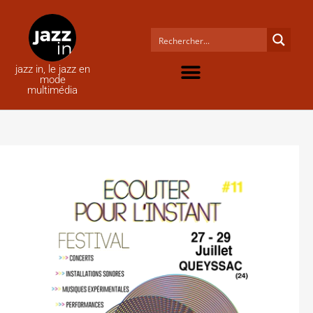
jazz in, le jazz en
mode
multimédia