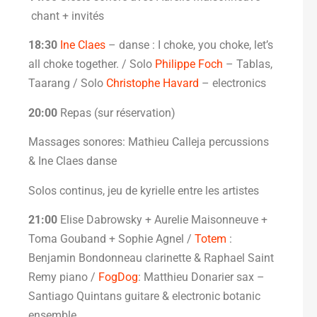
chant + invités
18:30
I
ne Claes
– danse : I choke, you choke, let’s
all choke together. / Solo
Philippe Foch
– Tablas,
Taarang / Solo
Christophe Havard
– electronics
20:00
Repas (sur réservation)
Massages sonores: Mathieu Calleja percussions
& Ine Claes danse
Solos continus, jeu de kyrielle entre les artistes
21:00
Elise Dabrowsky + Aurelie Maisonneuve +
Toma Gouband + Sophie Agnel /
Totem
:
Benjamin Bondonneau clarinette & Raphael Saint
Remy piano /
FogDog
: Matthieu Donarier sax –
Santiago Quintans guitare & electronic botanic
ensemble