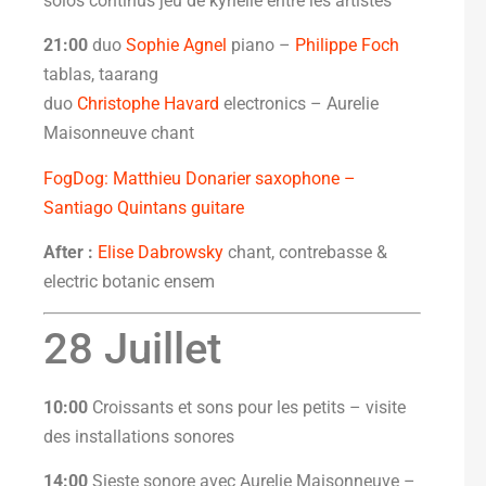
solos continus jeu de kyrielle entre les artistes
21:00
duo
Sophie Agnel
piano –
Philippe Foch
tablas, taarang
duo
Christophe Havard
electronics – Aurelie
Maisonneuve chant
FogDog: Matthieu Donarier saxophone –
Santiago Quintans guitare
After :
Elise Dabrowsky
chant, contrebasse &
electric botanic ensem
28 Juillet
10:00
Croissants et sons pour les petits – visite
des installations sonores
14:00
Sieste sonore avec Aurelie Maisonneuve –