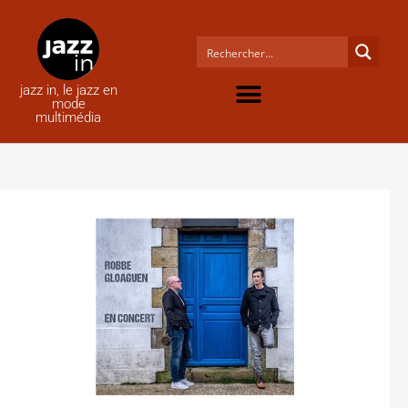
jazz in, le jazz en
mode
multimédia