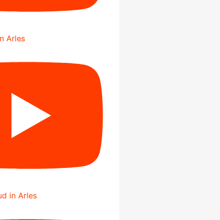
in Arles
d in Arles