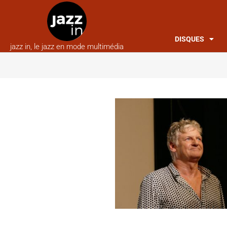
DISQUES
jazz in, le jazz en mode multimédia