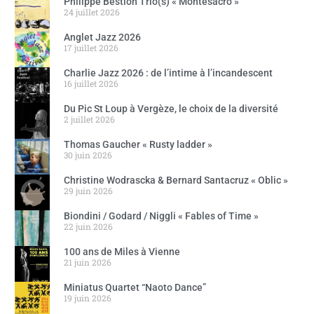
Philippe Bestion Trio(s) « Montesacro »
24 juillet 2026
Anglet Jazz 2026
17 juillet 2026
Charlie Jazz 2026 : de l’intime à l’incandescent
16 juillet 2026
Du Pic St Loup à Vergèze, le choix de la diversité
2 juillet 2026
Thomas Gaucher « Rusty ladder »
30 juin 2026
Christine Wodrascka & Bernard Santacruz « Oblic »
29 juin 2026
Biondini / Godard / Niggli « Fables of Time »
22 juin 2026
100 ans de Miles à Vienne
21 juin 2026
Miniatus Quartet “Naoto Dance”
19 juin 2026