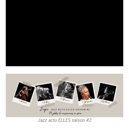
Jazz actu·ELLES saison #2