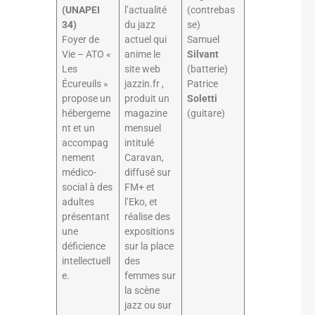
(UNAPEI
l’actualité
(contrebas
34)
du jazz
se)
Foyer de
actuel qui
Samuel
Vie – ATO «
anime le
Silvant
Les
site web
(batterie)
Écureuils »
jazzin.fr ,
Patrice
propose un
produit un
Soletti
hébergeme
magazine
(guitare)
nt et un
mensuel
accompag
intitulé
nement
Caravan,
médico-
diffusé sur
social à des
FM+ et
adultes
l’Eko, et
présentant
réalise des
une
expositions
déficience
sur la place
intellectuell
des
e.
femmes sur
la scène
jazz ou sur