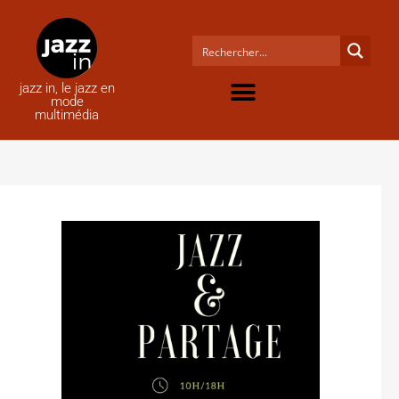
jazz in, le jazz en
mode
multimédia