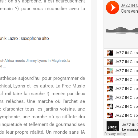
pas : on s’y approche. Il est heureusement
demain ?) pour nous réconcilier avec la
iathèque aujourd’hui pour programmer de
chicai, Lyons et les autres. La Free Music
uf militaire la marche !) menée par deux
s relâches. Une marche où l’archet se
d’arpenter tous les jardins voisins, une
ymphonie, une marche où ça sifflote dru
d’inquiétude et tellement de gourmandises
de leur propre réalité. Un monde sans IA