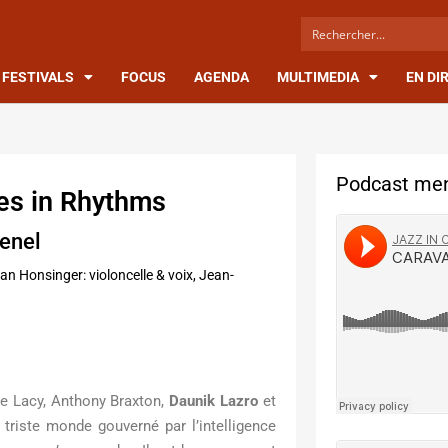
FESTIVALS
FOCUS
AGENDA
MULTIMEDIA
EN DI
Podcast men
es in Rhythms
venel
an Honsinger: violoncelle & voix, Jean-
ve Lacy, Anthony Braxton,
Daunik Lazro
et
 triste monde gouverné par l’intelligence