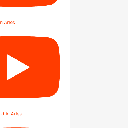
in Arles
d in Arles