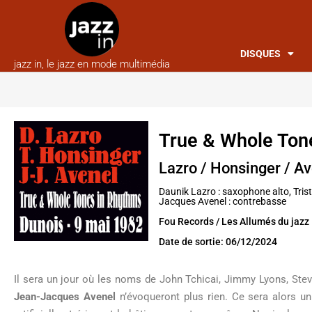
DISQUES
jazz in, le jazz en mode multimédia
True & Whole Ton
Lazro / Honsinger / A
Daunik Lazro : saxophone alto, Trist
Jacques Avenel : contrebasse
Fou Records / Les Allumés du jazz
Date de sortie: 06/12/2024
Il sera un jour où les noms de John Tchicai, Jimmy Lyons, Ste
Jean-Jacques Avenel
n’évoqueront plus rien. Ce sera alors un