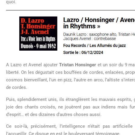
quoi.
A Lazro et Avenel ajouter
Tristan Honsinger
et un soir du 9 ma
liberté. On les dégustait ces bouffées de cordes, enlacées, pro
cosmos bienveillant, l’un en pizz, l’autre en arco, l’altiste s’inte
de cordes.
Puis, splendidement unis, ils étranglèrent les mauvais esprits, g
joie des chants croisés, ne jouèrent pas aux indiens mais fure
d’esprit… et des dizaines d’autres choses aussi.
Ce soir-là, précisément, l’intelligence n’était pas artificiel
l’accueillir. Ce disque en est le bouleversant témoignage.