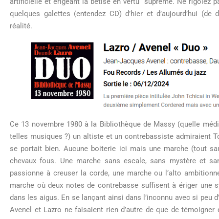
artificielle et érigeant la bêtise en vertu suprême. Ne rigolez 
quelques galettes (entendez CD) d’hier et d’aujourd’hui (de 
réalité.
Ce 13 novembre 1980 à la Bibliothèque de Massy (quelle méd
telles musiques ?) un altiste et un contrebassiste admiraient T
se portait bien. Aucune boiterie ici mais une marche (tout sa
chevaux fous. Une marche sans escale, sans mystère et san
passionne à creuser la corde, une marche ou l’alto ambitionne 
marche où deux notes de contrebasse suffisent à ériger une s
dans les aigus. En se lançant ainsi dans l’inconnu avec si peu 
Avenel et Lazro ne faisaient rien d’autre de que de témoigner 