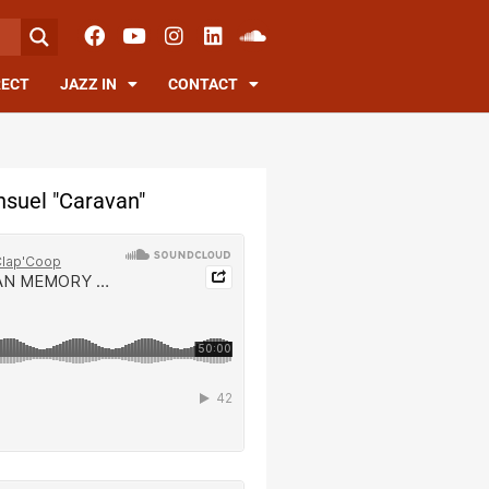
RECT
JAZZ IN
CONTACT
suel "Caravan"