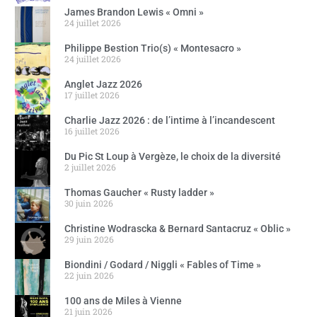
James Brandon Lewis « Omni »
24 juillet 2026
Philippe Bestion Trio(s) « Montesacro »
24 juillet 2026
Anglet Jazz 2026
17 juillet 2026
Charlie Jazz 2026 : de l’intime à l’incandescent
16 juillet 2026
Du Pic St Loup à Vergèze, le choix de la diversité
2 juillet 2026
Thomas Gaucher « Rusty ladder »
30 juin 2026
Christine Wodrascka & Bernard Santacruz « Oblic »
29 juin 2026
Biondini / Godard / Niggli « Fables of Time »
22 juin 2026
100 ans de Miles à Vienne
21 juin 2026