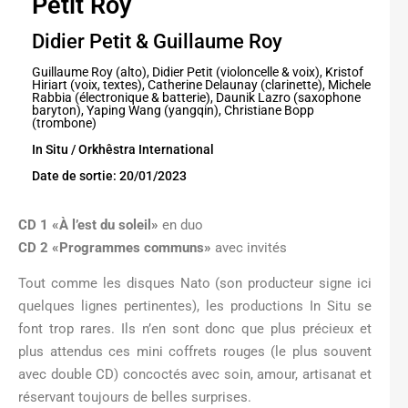
Petit Roy
Didier Petit & Guillaume Roy
Guillaume Roy (alto), Didier Petit (violoncelle & voix), Kristof
Hiriart (voix, textes), Catherine Delaunay (clarinette), Michele
Rabbia (électronique & batterie), Daunik Lazro (saxophone
baryton), Yaping Wang (yangqin), Christiane Bopp
(trombone)
In Situ / Orkhêstra International
Date de sortie: 20/01/2023
CD 1 «À l’est du soleil»
en duo
CD 2 «Programmes communs»
avec invités
Tout comme les disques Nato (son producteur signe ici
quelques lignes pertinentes), les productions In Situ se
font trop rares. Ils n’en sont donc que plus précieux et
plus attendus ces mini coffrets rouges (le plus souvent
avec double CD) concoctés avec soin, amour, artisanat et
réservant toujours de belles surprises.