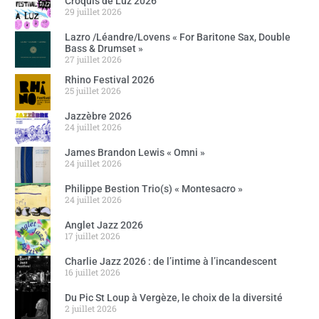
Croquis de Luz 2026
29 juillet 2026
Lazro /Léandre/Lovens « For Baritone Sax, Double
Bass & Drumset »
27 juillet 2026
Rhino Festival 2026
25 juillet 2026
Jazzèbre 2026
24 juillet 2026
James Brandon Lewis « Omni »
24 juillet 2026
Philippe Bestion Trio(s) « Montesacro »
24 juillet 2026
Anglet Jazz 2026
17 juillet 2026
Charlie Jazz 2026 : de l’intime à l’incandescent
16 juillet 2026
Du Pic St Loup à Vergèze, le choix de la diversité
2 juillet 2026