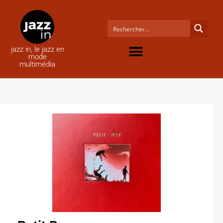
jazz in, le jazz en
mode
multimédia