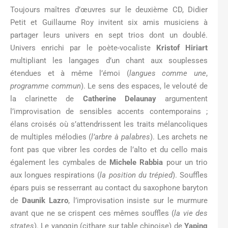
Toujours maîtres d’œuvres sur le deuxième CD, Didier
Petit et Guillaume Roy invitent six amis musiciens à
partager leurs univers en sept trios dont un doublé.
Univers enrichi par le poète-vocaliste
Kristof Hiriart
multipliant les langages d’un chant aux souplesses
étendues et à même l’émoi (
langues comme une
,
programme
commun
). Le sens des espaces, le velouté de
la clarinette de
Catherine Delaunay
argumentent
l’improvisation de sensibles accents contemporains ;
élans croisés où s’attendrissent les traits mélancoliques
de multiples mélodies (
l’arbre à palabres
). Les archets ne
font pas que vibrer les cordes de l’alto et du cello mais
également les cymbales de
Michele Rabbia
pour un trio
aux longues respirations (
la position du trépied
). Souffles
épars puis se resserrant au contact du saxophone baryton
de
Daunik Lazro
, l’improvisation insiste sur le murmure
avant que ne se crispent ces mêmes souffles (
la vie des
strates
). Le yangqin (cithare sur table chinoise) de
Yaping