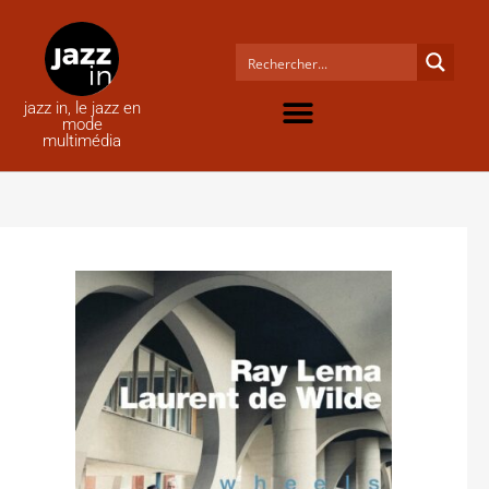
jazz in, le jazz en
mode
multimédia