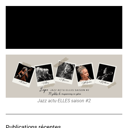
Jazz actu·ELLES saison #2
Publications récentes