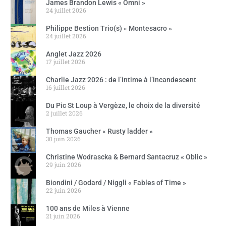
James Brandon Lewis « Omni »
24 juillet 2026
Philippe Bestion Trio(s) « Montesacro »
24 juillet 2026
Anglet Jazz 2026
17 juillet 2026
Charlie Jazz 2026 : de l’intime à l’incandescent
16 juillet 2026
Du Pic St Loup à Vergèze, le choix de la diversité
2 juillet 2026
Thomas Gaucher « Rusty ladder »
30 juin 2026
Christine Wodrascka & Bernard Santacruz « Oblic »
29 juin 2026
Biondini / Godard / Niggli « Fables of Time »
22 juin 2026
100 ans de Miles à Vienne
21 juin 2026