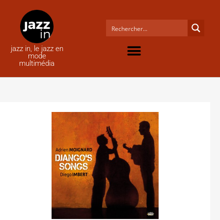
jazz in, le jazz en
mode
multimédia