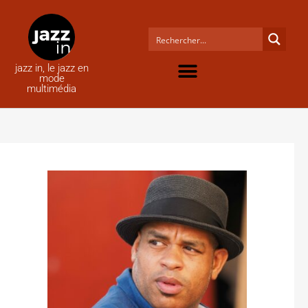
jazz in, le jazz en
mode
multimédia