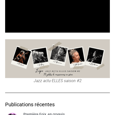
Jazz actu·ELLES saison #2
Publications récentes
Première Foix, en croquis