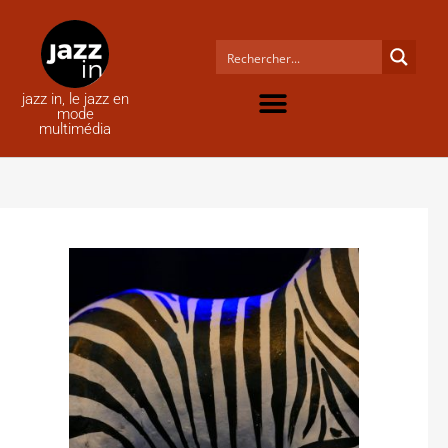
jazz in, le jazz en
mode
multimédia