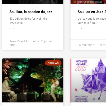
Souillac, la passion du jazz
Souillac en Jazz
43e édition de ce festival né en
Venez vous faire traver
1976, et la
jazz, tour à tour
(...)
(...)
Jean Yves Molinari
31 juillet
2018
La rédaction
10 ma
ARTICLES