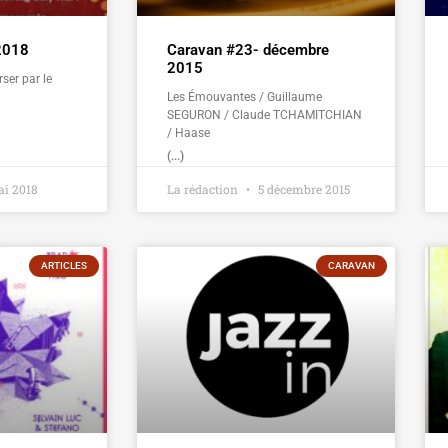
 2018
Caravan #23- décembre
2015
ser par le
Les Émouvantes / Guillaume
SEGURON / Claude TCHAMITCHIAN
/ Haase
(...)
i 2018
La rédaction
5 décembre 2015
ARTICLES
CARAVAN