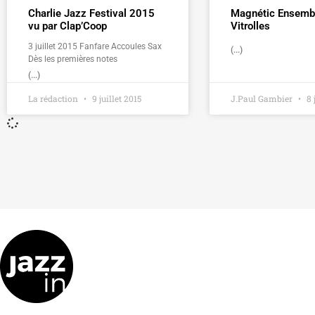
Charlie Jazz Festival 2015
Magnétic Ensemb
vu par Clap’Coop
Vitrolles
3 juillet 2015 Fanfare Accoules Sax
(...)
Dès les premières notes
(...)
La rédaction
9 juillet 2015
J.Paul Gambier
8 