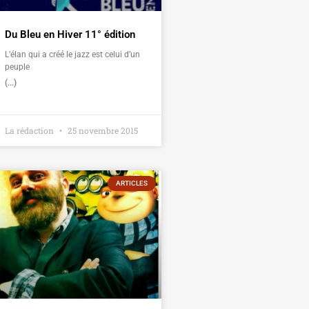
Du Bleu en Hiver 11° édition
L’élan qui a créé le jazz est celui d’un
peuple
(...)
La rédaction
25 novembre 2015
ARTICLES