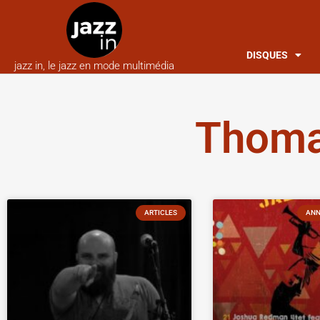
DISQUES
jazz in, le jazz en mode multimédia
Thoma
ARTICLES
ANN