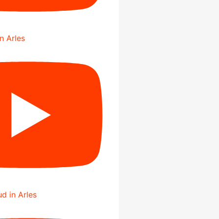
in Arles
d in Arles