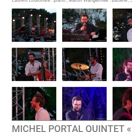
Laurent Coulondre : piano ; Martin Wangermée : batterie ;
MICHEL PORTAL QUINTET «