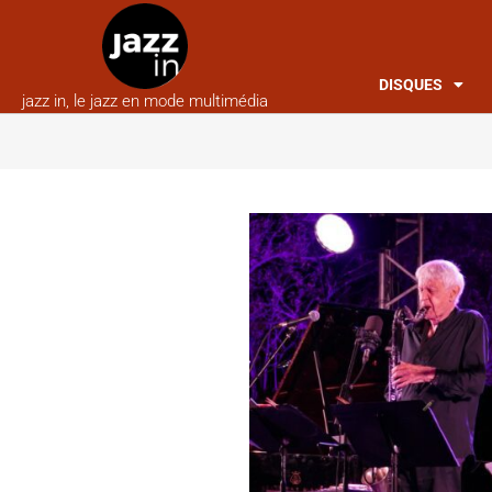
DISQUES
jazz in, le jazz en mode multimédia