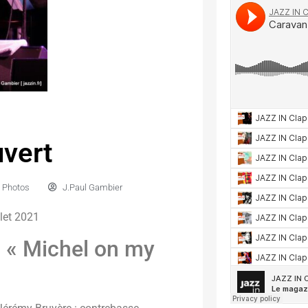
uvert
,
Photos
J.Paul Gambier
let 2021
« Michel on my