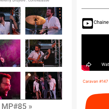
 Jérémy Bruyère : contrebasse
Chaine
Caravan #147
 MP#85 »