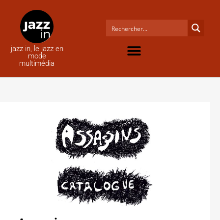
jazz in, le jazz en
mode
multimédia