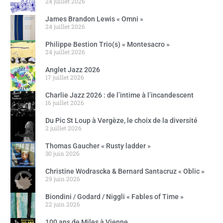
24 juillet 2026
James Brandon Lewis « Omni »
24 juillet 2026
Philippe Bestion Trio(s) « Montesacro »
24 juillet 2026
Anglet Jazz 2026
17 juillet 2026
Charlie Jazz 2026 : de l’intime à l’incandescent
16 juillet 2026
Du Pic St Loup à Vergèze, le choix de la diversité
2 juillet 2026
Thomas Gaucher « Rusty ladder »
30 juin 2026
Christine Wodrascka & Bernard Santacruz « Oblic »
29 juin 2026
Biondini / Godard / Niggli « Fables of Time »
22 juin 2026
100 ans de Miles à Vienne