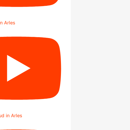
in Arles
d in Arles