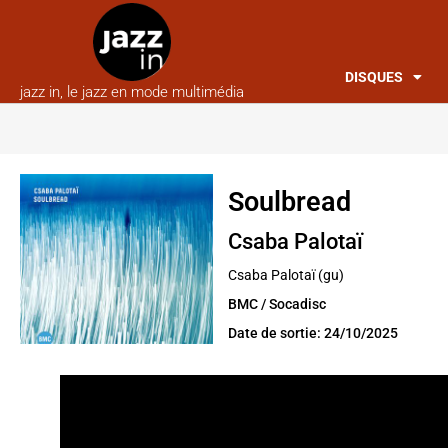
DISQUES
jazz in, le jazz en mode multimédia
Soulbread
Csaba Palotaï
Csaba Palotaï (gu)
BMC / Socadisc
Date de sortie: 24/10/2025