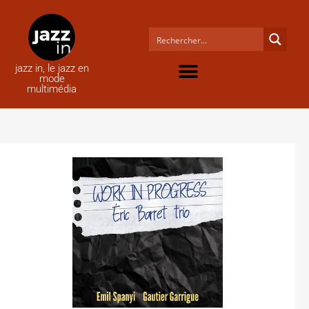
jazz in, le jazz en
mode
multimédia