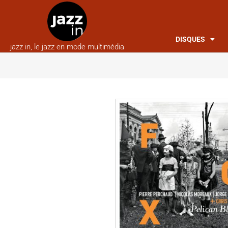
DISQUES
jazz in, le jazz en mode multimédia