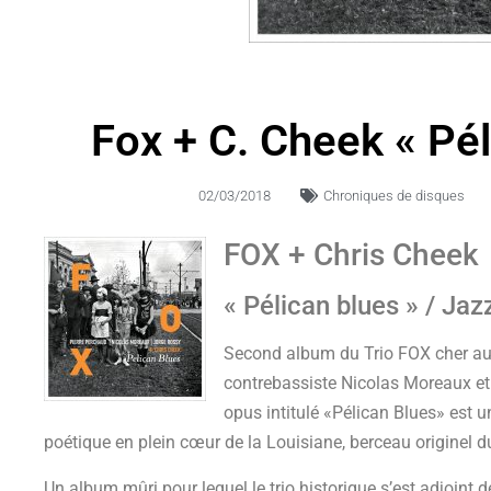
Fox + C. Cheek « Pél
02/03/2018
Chroniques de disques
FOX + Chris Cheek
« Pélican blues » / Jaz
Second album du Trio FOX cher au 
contrebassiste Nicolas Moreaux et 
opus intitulé «Pélican Blues» est u
poétique en plein cœur de la Louisiane, berceau originel d
Un album mûri pour lequel le trio historique s’est adjoint