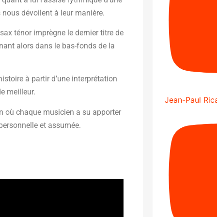
 nous dévoilent à leur manière.
 sax ténor imprègne le dernier titre de
gnant alors dans le bas-fonds de la
toire à partir d’une interprétation
e meilleur.
Jean-Paul Rica
nion où chaque musicien a su apporter
 personnelle et assumée.