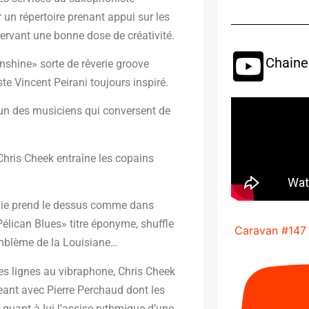
 un répertoire prenant appui sur les
ervant une bonne dose de créativité.
Chaine
nshine» sorte de rêverie groove
te Vincent Peirani toujours inspiré.
cun des musiciens qui conversent de
hris Cheek entraîne les copains
die prend le dessus comme dans
«Pélican Blues» titre éponyme, shuffle
Caravan #147
’emblème de la Louisiane…
ues lignes au vibraphone, Chris Cheek
eant avec Pierre Perchaud dont les
 quant à lui l’assise rythmique d’une