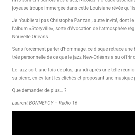
joyeuse troupe immergée dans cette Louisiane rêvée qu’ils
Je n’oublierai pas Christophe Panzani, autre invité, dont le
l’album «Storyville», sorte d’évocation de l’atmosphère ré
Nouvelle Orléans…
Sans forcément parler d’hommage, ce disque retrace une his
très personnelle de ce que le jazz New-Orléans a su offrir d
Le jazz sort, une fois de plus, grandi après une telle réu
sa pierre, en évitant les clichés et proposant une musique
Que demander de plus… ?
Laurent BONNEFOY – Radio 16