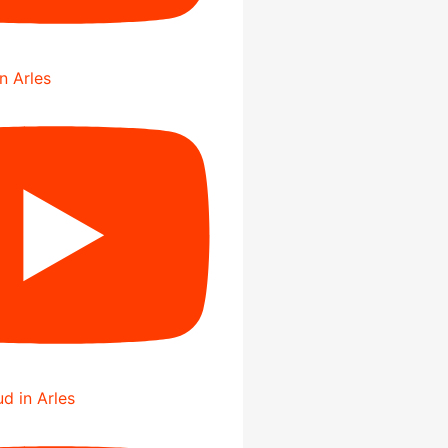
in Arles
d in Arles