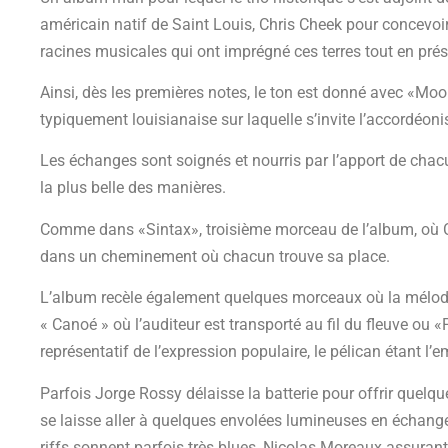
américain natif de Saint Louis, Chris Cheek pour concevoir
racines musicales qui ont imprégné ces terres tout en prés
Ainsi, dès les premières notes, le ton est donné avec «Moo
typiquement louisianaise sur laquelle s’invite l’accordéonis
Les échanges sont soignés et nourris par l’apport de cha
la plus belle des manières.
Comme dans «Sintax», troisième morceau de l’album, où C
dans un cheminement où chacun trouve sa place.
L’album recèle également quelques morceaux où la mélo
« Canoé » où l’auditeur est transporté au fil du fleuve ou 
représentatif de l’expression populaire, le pélican étant l
Parfois Jorge Rossy délaisse la batterie pour offrir quelq
se laisse aller à quelques envolées lumineuses en échang
riffs sonnent parfois très blues, Nicolas Moreaux assurant