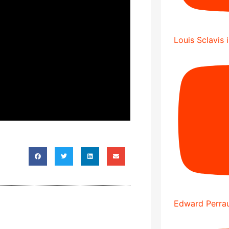
Louis Sclavis 
Edward Perrau