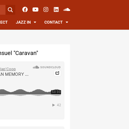
RECT
JAZZ IN
CONTACT
suel "Caravan"