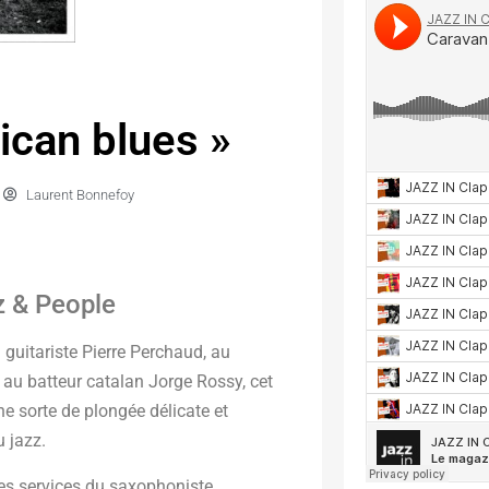
ican blues »
Laurent Bonnefoy
z & People
guitariste Pierre Perchaud, au
au batteur catalan Jorge Rossy, cet
ne sorte de plongée délicate et
u jazz.
 des services du saxophoniste