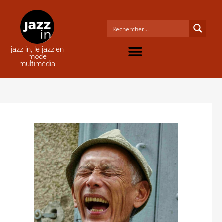
jazz in, le jazz en
mode
multimédia