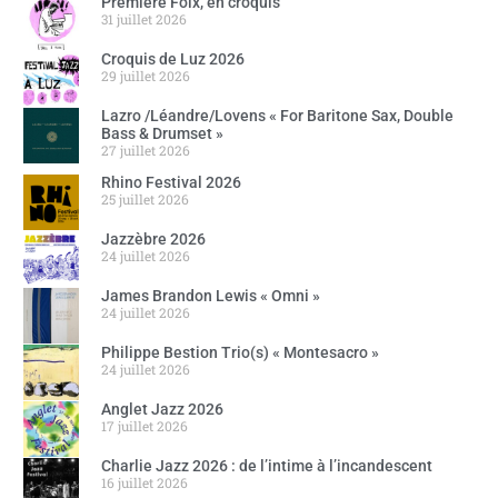
Première Foix, en croquis
31 juillet 2026
Croquis de Luz 2026
29 juillet 2026
Lazro /Léandre/Lovens « For Baritone Sax, Double
Bass & Drumset »
27 juillet 2026
Rhino Festival 2026
25 juillet 2026
Jazzèbre 2026
24 juillet 2026
James Brandon Lewis « Omni »
24 juillet 2026
Philippe Bestion Trio(s) « Montesacro »
24 juillet 2026
Anglet Jazz 2026
17 juillet 2026
Charlie Jazz 2026 : de l’intime à l’incandescent
16 juillet 2026